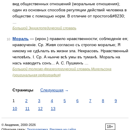
вид общественных отношений (моральные отношения);
один из основных способов регуляции действий человека в
обществе с помощью норм. В отличие от простого&#8230;
…
Большой Энциклопедический словарь
Мораль
— (ирон.) правило нравственности; соблюденіе ея;
10
нравоученіе. Ср. Живя согласно съ строгою моралью; Я
никому не сдѣлалъ въ жизни зла. Некрасовъ. Нравственный
человѣкъ. I. Ср. А нынче всѣ умы въ туманѣ. Мораль на
насъ наводитъ сонъ... А. С. Пушкинъ …
Большой толково-фразеологический словарь Михельсона
(оригинальная орфография)
Страницы
Следующая
→
1
2
3
4
5
6
7
8
9
10
11
12
13
© Академик, 2000-2026
18+
Обратная связь:
Техподдержка
,
Реклама на сайте