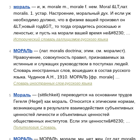
мораль
— и, ж. morale m., morale f. нем. Moral &LT;лат.
3
moralis. 1. устар. Настроение, моральный дух. И если уж
необходимо должно, что в физике вашей произвел он
&LT;новый год&GT;, то тогда оградитесь роскошью и
леностью; и пусть на морали вашей время не&#8230; …
Исторический словарь галлицизмов русского языка
МОРАЛЬ
— (лат. moralis doctrina; этим. см. моралист).
4
Нравоучение, совокупность правил, признаваемых за
истинные и служащих руководством в поступках людей.
Словарь иностранных слов, вошедших в состав русского
языка. Чудинов А.Н., 1910. МОРАЛЬ [фр. morale] …
Словарь иностранных слов русского языка
Мораль
— (sittlichkeit) переводится на основании трудов
5
Гегеля (Hegel) как мораль. Относится к этическим нормам,
возникающим в результате взаимодействия субъективных
ценностей личности и объективных ценностей
общественных институтов. Если эти ценности&#8230; …
Политология. Словарь.
МОРАЛЬ
— МОРАЛЬ, морали, мн. нет, жен. (от лат. moralis
6