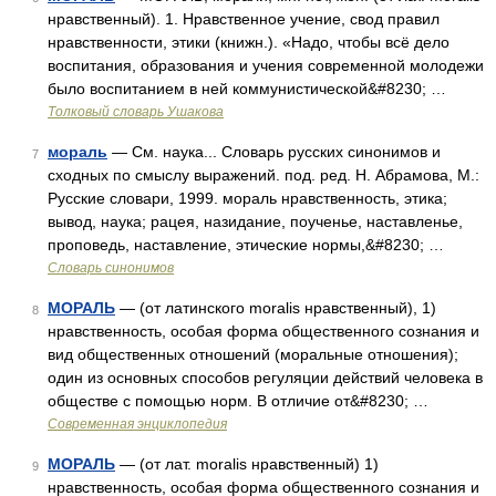
нравственный). 1. Нравственное учение, свод правил
нравственности, этики (книжн.). «Надо, чтобы всё дело
воспитания, образования и учения современной молодежи
было воспитанием в ней коммунистической&#8230; …
Толковый словарь Ушакова
мораль
— См. наука... Словарь русских синонимов и
7
сходных по смыслу выражений. под. ред. Н. Абрамова, М.:
Русские словари, 1999. мораль нравственность, этика;
вывод, наука; рацея, назидание, поученье, наставленье,
проповедь, наставление, этические нормы,&#8230; …
Словарь синонимов
МОРАЛЬ
— (от латинского moralis нравственный), 1)
8
нравственность, особая форма общественного сознания и
вид общественных отношений (моральные отношения);
один из основных способов регуляции действий человека в
обществе с помощью норм. В отличие от&#8230; …
Современная энциклопедия
МОРАЛЬ
— (от лат. moralis нравственный) 1)
9
нравственность, особая форма общественного сознания и