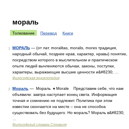
мораль
Толкование
Перевод
Книги
МОРАЛЬ
— (от лат. moralitas, moralis, mores традиция,
1
народный обычай, позднее нрав, характер, нравы) понятие,
посредством которого в мыслительном и практическом
опыте людей вычленяются обычаи, законы, поступки,
характеры, выражающие высшие ценности и&#8230; …
Философская энциклопедия
Мораль
— Мораль ♦ Morale Представим себе, что нам
2
объявили: завтра наступает конец света. Информация
точная и сомнению не подлежит. Политика при этом
известии скончается на месте – она не способна
существовать без будущего. Но мораль? Мораль в&#8230;
…
Философский словарь Спонвиля